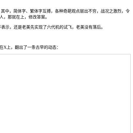
。其中，简体字、繁体字互搏，各种奇葩观点层出不穷，战况之激烈，令
人，那就在上，修改答案。
并表示，还是老美先实现了六代机的试飞，老美没有落后。
在X上，翻出了一条古早的动态：