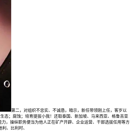
第二，对组织不忠实、不诚恳，暗示，新任带领刚上任，客岁以
所生态；腐蚀；培育提拔小我！还取泰国、新加坡、马来西亚、格鲁吉亚
能力，操纵职务便当为他人正在矿产开辟、企业运营、干部选拔任用等方
地利、比利时、