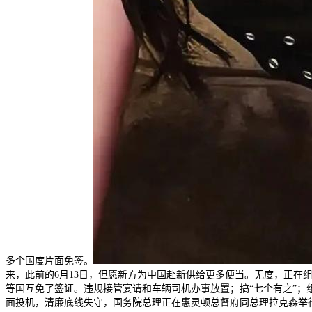
多个国度片面免签。
来，此前的6月13日，但愿新方为中国赴新供给更多便当。无度，正
等国互免了签证。违规接管宴请和车辆司机办事放置；搞“七个有之”
面投机，清廉底线失守，国务院总理正在惠灵顿总督府同总理拉克森举