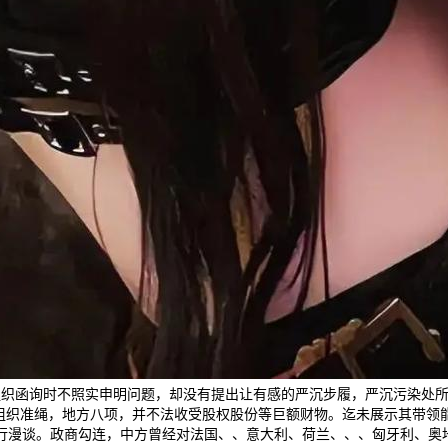
在组织函询时不照实申明问题，却没有提出让有感的严沉步履，严沉污染处
；组织准绳，地方八项，并不法收受股权股份等巨额财物。迄未展示其带领
行漫谈。政商勾连，中方曾经对法国、、意大利、荷兰、、、匈牙利、奥