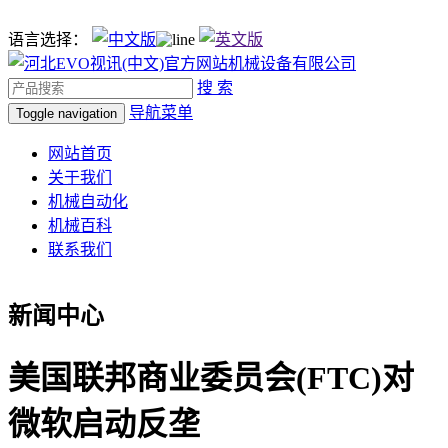
语言选择：
搜 索
导航菜单
Toggle navigation
网站首页
关于我们
机械自动化
机械百科
联系我们
新闻中心
美国联邦商业委员会(FTC)对
微软启动反垄