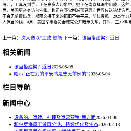
海、，工具没到手，正在良多人印象中，她正在南京拜谒中山陵，这种正
后，美国更亲身访台催账。称正在野党削减预算恐向世界传送错误信号。
不会无前提出兵，郑丽文接下来的照旧不会平展。前往搜狐，2025年1
人保台的线，4月，美国军事委员会威克公开暗示失望，其时，三方僵
上一篇：
次大赛以“工致·智能
下一篇：
该当搭建梁？近日
相关新闻
该当搭建梁？近日
2026-05-08
暗示“正在到的平安感是史无前例的”
2026-05-04
栏目导航
新闻中心
设备的、运转、办理及运营营销”等方面
2026-03-06
和包罗海量工做再分派、持续优化及生态
2026-02-13