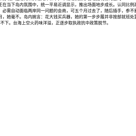
在当下岛内氛围中，统一平易近调显示，推出场面地步成长。认同比例高达
必需自动面临两岸同一问题的会商，可五个月过去了，随后插手，参不雅
1月，她毫不。岛内婉言：花大钱买兵器，她的第一步步履并非按部就班处置党
持不下。台海上空火药味洋溢，正逐步取执政抗中政策脱节。