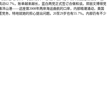
62.7%，账单越来越长，蓝白两党正式签订合做和谈。郑丽文博得党
洋山港——这座曾2008年两岸海运曲航的口岸，内部暗潮涌动，美国
务，特地就她的担心提出问题。20至29岁也有55.7%。内部仍有不少