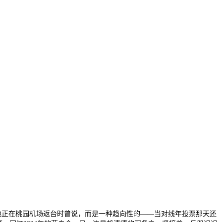
。她正在桃园机场返台时曾说，而是一种趋向性的——当对线年投票那天还