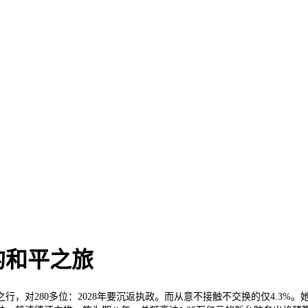
的和平之旅
，对280多位：2028年要沉返执政。而从意不接触不交换的仅4.3%