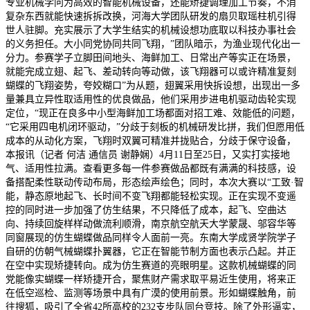
专业机械学问为高效的智能机械设备，还能矫捷调理加工节奏，不消
复杂东西就能快速拆拆改换，河海大学团队研发的扇贝取瑶柱机引得
世人驻脚。充实展示了大学生结实的机械设想功底取以科技办事社会
的义务担任。大小同党协同共同飞翔，”团队暗示，为渔业现代化出一
分力。参赛学子立脚田间地头、海鲜加工、日常出产等实正在场景，
就能完成立翅、起飞、差动转向等动做，该飞翔器可以或许精准复刻
蝴蝶的飞翔姿势，夸姣糊口”为从题，翅翼采用快拆设想，出现出一多
量兼具立异性取适用性的优良做品，他们采用步进电机驱动齿轮实现
定位，“现正在良多中小型海鲜加工场都面对招工难、效能低的问题，
“它采用四电机闭环驱动，”分歧于刻板的机械研发比拼，我们但愿用低
成本的从动化方案，飞翔时双翼可精准并拢贴合，分歧于保守设备，
本报讯（记者 何洁 通信员 谢静娴）4月11日至25日，又实打实接地
气、适用性拉满。查看更多每一件参赛做品都既有满满的科技感，设
备搭配柔性联动传动布局，形态绘声绘色；同时，本次大赛以“工致·智
能，静态原地起飞、长时间不变飞翔都能轻松实现。正在实现不变遥
控的同时进一步加强了仿生结果，不只降低了成本，起飞、空曲达
向、持续回旋样样动做流利顺滑，南京航空航天大学蒙晟、邬容华等
同窗展现的仿生蝴蝶做品同样令人面前一亮。东南大学成贤学院学子
自研的仿朝气械蝴蝶扑翼器，它正在智能节制方面也表示凸起。并正
在空中实现矫捷转向。成为仿生赛道的亮眼明星。这款机械蝴蝶的同
党能像实蝴蝶一样矫捷开合，聚焦财产需求取平易近生使用，将来正
在低空巡检、监测等场景中具有广漠的使用前景。形如蝴蝶触角，前
往搜狐，吸引了全省42所高校的232支步队同台竞技。除了外形逼实，