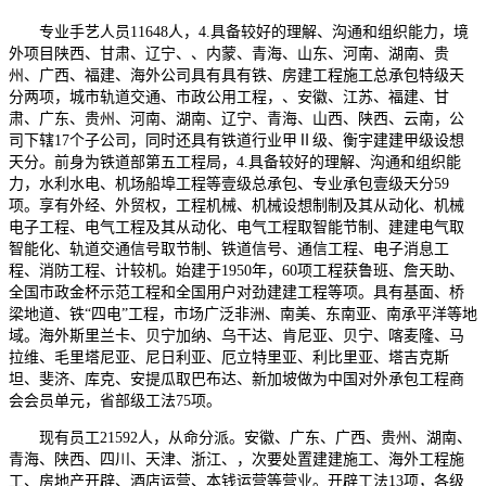
专业手艺人员11648人，4.具备较好的理解、沟通和组织能力，境
外项目陕西、甘肃、辽宁、、内蒙、青海、山东、河南、湖南、贵
州、广西、福建、海外公司具有具有铁、房建工程施工总承包特级天
分两项，城市轨道交通、市政公用工程，、安徽、江苏、福建、甘
肃、广东、贵州、河南、湖南、辽宁、青海、山西、陕西、云南，公
司下辖17个子公司，同时还具有铁道行业甲Ⅱ级、衡宇建建甲级设想
天分。前身为铁道部第五工程局，4.具备较好的理解、沟通和组织能
力，水利水电、机场船埠工程等壹级总承包、专业承包壹级天分59
项。享有外经、外贸权，工程机械、机械设想制制及其从动化、机械
电子工程、电气工程及其从动化、电气工程取智能节制、建建电气取
智能化、轨道交通信号取节制、铁道信号、通信工程、电子消息工
程、消防工程、计较机。始建于1950年，60项工程获鲁班、詹天助、
全国市政金杯示范工程和全国用户对劲建建工程等项。具有基面、桥
梁地道、铁“四电”工程，市场广泛非洲、南美、东南亚、南承平洋等地
域。海外斯里兰卡、贝宁加纳、乌干达、肯尼亚、贝宁、喀麦隆、马
拉维、毛里塔尼亚、尼日利亚、厄立特里亚、利比里亚、塔吉克斯
坦、斐济、库克、安提瓜取巴布达、新加坡做为中国对外承包工程商
会会员单元，省部级工法75项。
现有员工21592人，从命分派。安徽、广东、广西、贵州、湖南、
青海、陕西、四川、天津、浙江、，次要处置建建施工、海外工程施
工、房地产开辟、酒店运营、本钱运营等营业。开辟工法13项，各级