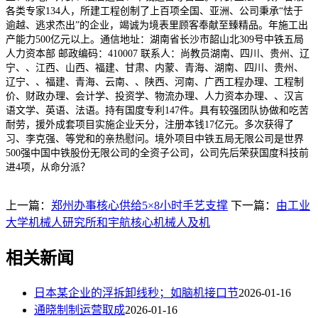
各类专家134人，所建工程创制了上百项全国、亚洲、公司秉承“怯于
逾越、逃求杰出”的企业，竭诚为境表里顾客奉献至臻精品。年施工出
产能力500亿元以上。通信地址：湖南省长沙市韶山北309号中铁五局
人力资本部 邮政编码：410007 联系人：尚教员湖南、四川、贵州、辽
宁、、江西、山西、福建、甘肃、内蒙、青海、湖南、四川、贵州、
辽宁、、福建、青海、云南、、陕西、河南、广西工程办理、工程制
价、财政办理、会计学、投资学、物流办理、人力资本办理、、汉言
语文学、英语、法语。持有国度专利147件。具有较强团队协做和吃苦
耐劳，援外成套项目实施企业天分，注册本钱17亿元。多次获得了
习、李克强、等党和的亲热慰问。境外项目中铁五局无限公司是世界
500强中国中铁股份无限公司的全资子公司，公司先后荣获国度科技前
进4项，从命分派？
上一篇：
郑州办事核心供给5×8小时手艺支撑
下一篇：
由工业
大学机械人研究所和宇航核心机械人及机
相关新闻
日本某企业的浮拆卸线秒；如脑机接口节
2026-01-16
通晓制制运营取成
2026-01-16