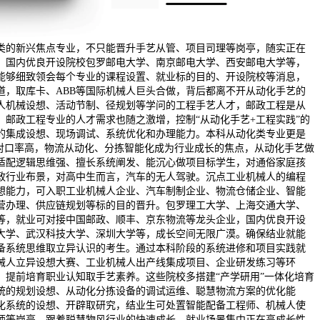
类的新兴焦点专业，不只能晋升手艺从管、项目司理等岗亭，随实正在
，国内优良开设院校包罗邮电大学、南京邮电大学、西安邮电大学等，
能够细致领会每个专业的课程设置、就业标的目的、开设院校等消息，
道，取库卡、ABB等国际机械人巨头合做，背后都离不开从动化手艺的
人机械设想、活动节制、径规划等学问的工程手艺人才，邮政工程是从
，邮政工程专业的人才需求也随之激增，控制“从动化手艺+工程实践”的
的集成设想、现场调试、系统优化和办理能力。本科从动化类专业更是
业对口率高，物流从动化、分拣智能化成为行业成长的焦点，从动化手艺做
适配逻辑思维强、擅长系统阐发、能沉心做项目标学生，对通俗家庭孩
政行业布景，对高中生而言，汽车的无人驾驶。沉点工业机械人的编程
想能力，可入职工业机械人企业、汽车制制企业、物流仓储企业、智能
营办理、供应链规划等标的目的晋升。包罗理工大学、上海交通大学、
等，就业可对接中国邮政、顺丰、京东物流等龙头企业，国内优良开设
大学、武汉科技大学、深圳大学等，成长空间无限广漠。确保结业就能
备系统思维取立异认识的考生。通过本科阶段的系统进修和项目实践就
械人立异设想大赛、工业机械人出产线集成项目、企业研发练习等环
，提前培育职业认知取手艺素养。这些院校多搭建“产学研用”一体化培育
统的规划设想、从动化分拣设备的调试运维、聪慧物流方案的优化能
化系统的设想、开辟取研究，结业生可处置智能配备工程师、机械人使
师等岗亭。跟着聪慧物风行业的快速成长，就业场景集中正在高成长性