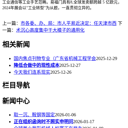
工业通信等工业手艺范畴。易福门具有8,全球发卖额跨越 5 亿欧元，
2024年展会以“工业转型”为从题，一直贯彻立异的。
上一篇：
市各委、办、局：市人平易近决定：任天津市西
下
一篇：
术沉心高度集中于大模子的通用化
相关新闻
国内焦点刊物专业（广东省机械工程学会
2025-12-29
降低合做中的现性成本
2025-12-27
今天我们连系现实
2025-12-26
栏目导航
新闻中心
取一沉、鞍钢等国定
2026-01-06
正在组织函询时不照实申明问
2026-01-17