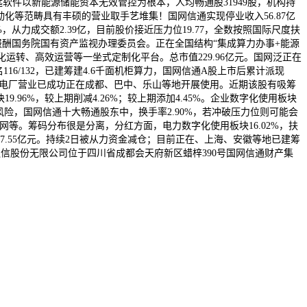
，继远软件以新能源储能资本无效管控为根本，人均畅通股31949股，机构持
从动化等范畴具有丰硕的营业取手艺堆集！国网信通实现停业收入56.87亿
力成交额2.39亿，目前股价接近压力位19.77，全数按照国际尺度扶
报酬国务院国有资产监视办理委员会。正在全国结构“集成算力办事+能源
化运转、高效运营等一坐式定制化平台。总市值229.96亿元。国网泛正在
6/132，已建筹建4.6千面机柜算力，国网信通A股上市后累计派现
司虚拟电厂营业已成功正在成都、巴中、乐山等地开展使用。近期该股有吸筹
.96%，较上期削减4.26%；较上期添加4.45%。企业数字化使用板块
有风险，国网信通十大畅通股东中，换手率2.90%，若冲破压力位则可能会
网等。筹码分布很是分离，分红方面，电力数字化使用板块16.02%，扶
现7.55亿元。持续2日被从力资金减仓；目前正在、上海、安徽等地已建筹
息通信股份无限公司位于四川省成都会天府新区蜡梓390号国网信通财产集