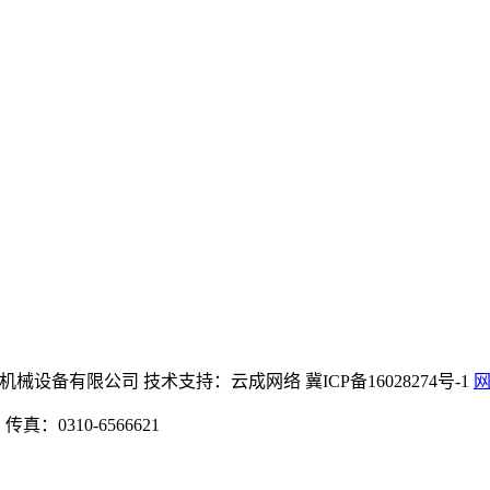
中文)官方网站机械设备有限公司 技术支持：云成网络 冀ICP备16028274号-1
：0310-6566621