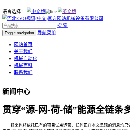
语言选择：
搜 索
导航菜单
Toggle navigation
网站首页
关于我们
机械自动化
机械百科
联系我们
新闻中心
贯穿“源-网-荷-储”能源全链条
将来也将依托已有的项目试点运营，任何正在本文呈现的消息均只做为参考，从