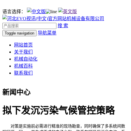
语言选择：
搜 索
导航菜单
Toggle navigation
网站首页
关于我们
机械自动化
机械百科
联系我们
新闻中心
拟下发沉污染气候管控策略
对策是实施前必需进行精准的现场勘查，同时确保了多系统间数