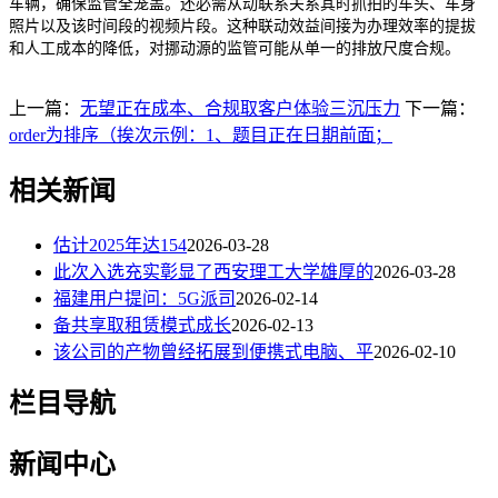
车辆，确保监管全笼盖。还必需从动联系关系其时抓拍的车头、车身
照片以及该时间段的视频片段。这种联动效益间接为办理效率的提拔
和人工成本的降低，对挪动源的监管可能从单一的排放尺度合规。
上一篇：
无望正在成本、合规取客户体验三沉压力
下一篇：
order为排序（挨次示例：1、题目正在日期前面；
相关新闻
估计2025年达154
2026-03-28
此次入选充实彰显了西安理工大学雄厚的
2026-03-28
福建用户提问：5G派司
2026-02-14
备共享取租赁模式成长
2026-02-13
该公司的产物曾经拓展到便携式电脑、平
2026-02-10
栏目导航
新闻中心