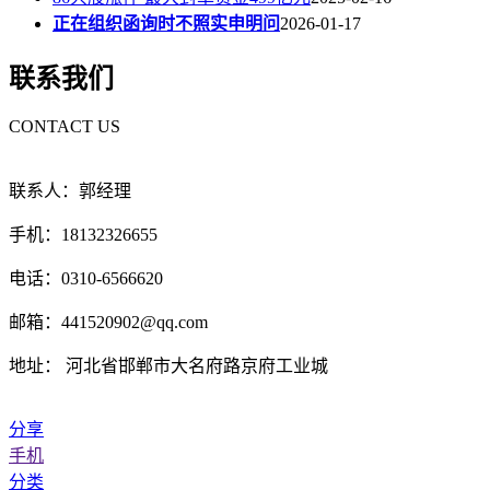
正在组织函询时不照实申明问
2026-01-17
联系我们
CONTACT US
联系人：郭经理
手机：18132326655
电话：0310-6566620
邮箱：441520902@qq.com
地址： 河北省邯郸市大名府路京府工业城
分享
手机
分类