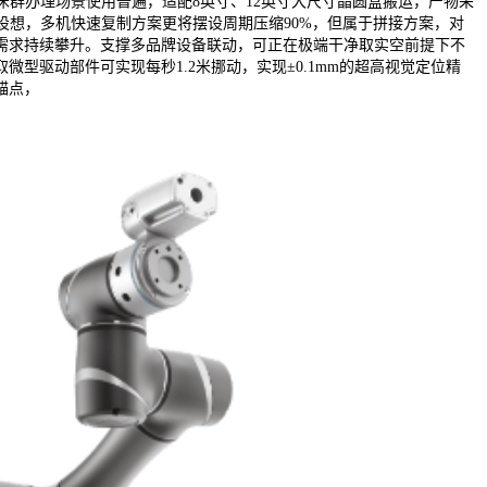
床群办理场景使用普遍，适配8英寸、12英寸大尺寸晶圆盒搬运，产物采
曲驱设想，多机快速复制方案更将摆设周期压缩90%，但属于拼接方案，对
需求持续攀升。支撑多品牌设备联动，可正在极端干净取实空前提下不
微型驱动部件可实现每秒1.2米挪动，实现±0.1mm的超高视觉定位精
锚点，