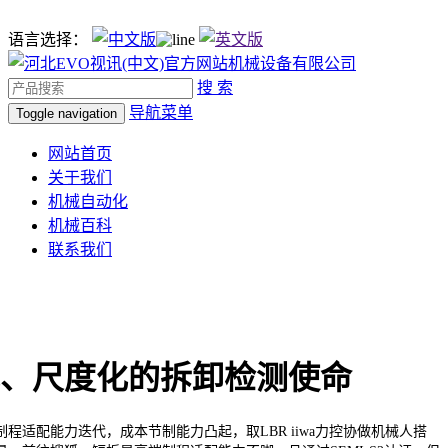
语言选择：
搜 索
导航菜单
Toggle navigation
网站首页
关于我们
机械自动化
机械百科
联系我们
、尺度化的拆卸检测使命
适配能力迭代，成本节制能力凸起，取LBR iiwa力控协做机械人搭