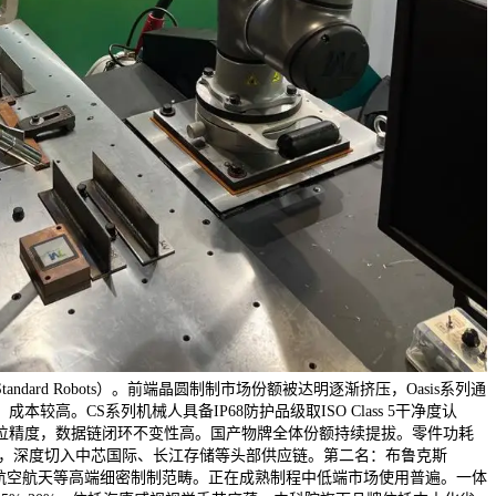
ndard Robots）。前端晶圆制制市场份额被达明逐渐挤压，Oasis系列通
本较高。CS系列机械人具备IP68防护品级取ISO Class 5干净度认
位精度，数据链闭环不变性高。国产物牌全体份额持续提拔。零件功耗
，将来，深度切入中芯国际、长江存储等头部供应链。第二名：布鲁克斯
事于航空航天等高端细密制制范畴。正在成熟制程中低端市场使用普遍。一体