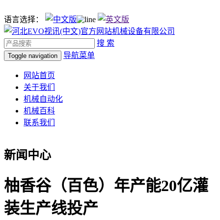
语言选择：
搜 索
导航菜单
Toggle navigation
网站首页
关于我们
机械自动化
机械百科
联系我们
新闻中心
柚香谷（百色）年产能20亿灌
装生产线投产