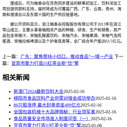
建成后，可为柚香谷在百色同步建设的鲜果初加工、饮料深加工
项目提供原料支持，届时将成为可覆盖广西、广东、云南、贵州、海
南和港澳台以及东盟十国的生产供应链基地。
据公开资料显示，浙江柚香谷控股股份有限公司于2013年在浙江
常山成立，主要从事香柚相关产品的种植、研发、生产和销售，其产
品包含宋柚汁、宋柚乳酸菌饮料、宋柚汽水、宋柚果酒、宋柚气泡鸡
尾酒、宋柚拉格啤酒以及个护香氛类等，全厂综合年产能达63.5亿元。
上一篇：
广东：聚焦帮扶小切口，推动食品“一域一产业
下一
篇：
宜宾市聚力打造川红茶业新“饮”擎
相关新闻
新澳门2024最新饮料大全
2025-02-16
绵阳市食品饮料产业供需对接会成功举办
2025-02-16
86只股涨停 最大封单资金499亿元
2025-02-16
全国包装机械十大品牌揭秘：行业领军者
2025-02-16
食品质量安全市场准入制度问答（一）
2025-02-16
宜宾市聚力打造川红茶业新“饮”擎
2025-01-06