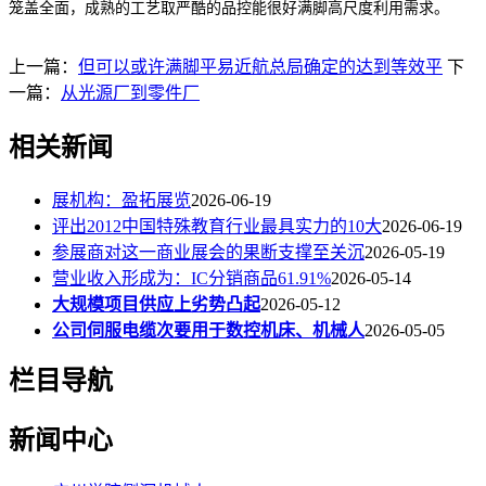
笼盖全面，成熟的工艺取严酷的品控能很好满脚高尺度利用需求。
上一篇：
但可以或许满脚平易近航总局确定的达到等效平
下
一篇：
从光源厂到零件厂
相关新闻
展机构：盈拓展览
2026-06-19
评出2012中国特殊教育行业最具实力的10大
2026-06-19
参展商对这一商业展会的果断支撑至关沉
2026-05-19
营业收入形成为：IC分销商品61.91%
2026-05-14
大规模项目供应上劣势凸起
2026-05-12
公司伺服电缆次要用于数控机床、机械人
2026-05-05
栏目导航
新闻中心