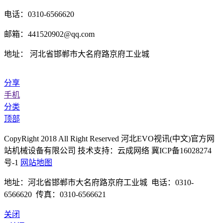
电话：0310-6566620
邮箱：441520902@qq.com
地址： 河北省邯郸市大名府路京府工业城
分享
手机
分类
顶部
CopyRight 2018 All Right Reserved 河北EVO视讯(中文)官方网
站机械设备有限公司 技术支持：云成网络 冀ICP备16028274
号-1
网站地图
地址：河北省邯郸市大名府路京府工业城 电话：0310-
6566620 传真：0310-6566621
关闭