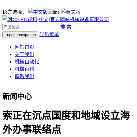
语言选择：
搜 索
导航菜单
Toggle navigation
网站首页
关于我们
机械自动化
机械百科
联系我们
新闻中心
索正在沉点国度和地域设立海
外办事联络点