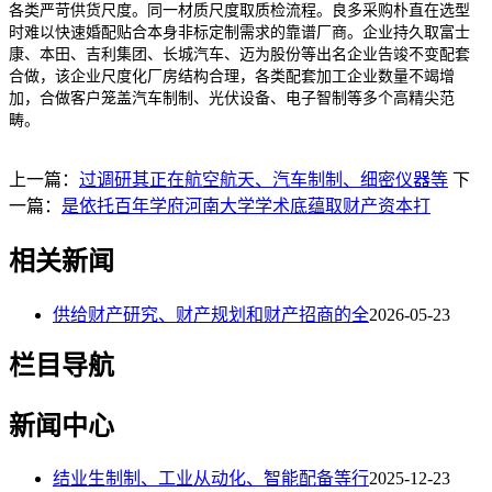
各类严苛供货尺度。同一材质尺度取质检流程。良多采购朴直在选型
时难以快速婚配贴合本身非标定制需求的靠谱厂商。企业持久取富士
康、本田、吉利集团、长城汽车、迈为股份等出名企业告竣不变配套
合做，该企业尺度化厂房结构合理，各类配套加工企业数量不竭增
加，合做客户笼盖汽车制制、光伏设备、电子智制等多个高精尖范
畴。
上一篇：
过调研其正在航空航天、汽车制制、细密仪器等
下
一篇：
是依托百年学府河南大学学术底蕴取财产资本打
相关新闻
供给财产研究、财产规划和财产招商的全
2026-05-23
栏目导航
新闻中心
结业生制制、工业从动化、智能配备等行
2025-12-23