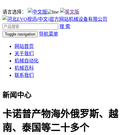
语言选择：
搜 索
导航菜单
Toggle navigation
网站首页
关于我们
机械自动化
机械百科
联系我们
新闻中心
卡诺普产物海外俄罗斯、越
南、泰国等二十多个