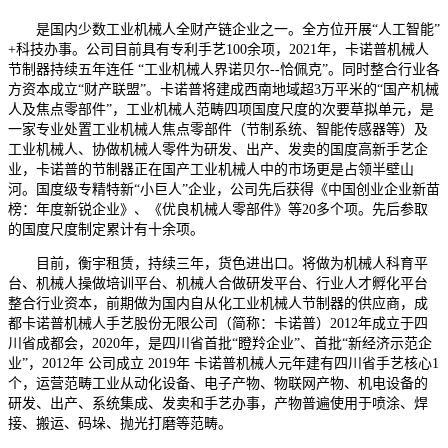
是国内少数工业机械人全财产链企业之一。全方位开展“人工智能”
+科技办事。公司目前具有专利手艺100余项，2021年，卡诺普机械人
节制器持续五年连任 “工业机械人界诺贝尔--恰佩克”。同时整合行业各
方资本成立“财产联盟”。卡诺普将建成西南地域超3万平米的“国产机械
人及焦点零部件”，工业机械人范畴四项国度尺度的次要草拟单元，是
一家专业处置工业机械人焦点零部件（节制系统、智能传感器等）及
工业机械人、协做机械人零件为研发、出产、发卖的国度高新手艺企
业，卡诺普的节制器正在国产工业机械人中的市场更是占领半壁山
河。国度级专精特新“小巨人”企业，公司先后获得《中国创业企业新苗
榜：年度新锐企业》、《优良机械人零部件》等20多个项。先后参取
的国度尺度制定累计有十余项。
目前，衡宇租赁，持续三年，货色进出口。将做为机械人科育平
台、机械人操做培训平台、机械人合做研发平台、行业人才孵化平台
整合行业资本，前期做为国内自从化工业机械人节制器的供应商，成
都卡诺普机械人手艺股份无限公司（简称：卡诺普）2012年成立于四
川省成都会，2020年，是四川省首批“瞪羚企业”、首批“新经济示范企
业”，2012年 公司成立 2019年 卡诺普机械人元年建有四川省手艺核心1
个，运营范畴工业从动化设备、电子产物、物联网产物、机电设备的
研发、出产、系统集成、发卖和手艺办事，产物普遍使用于喷涂、焊
接、搬运、码垛、抛光打磨等范畴。