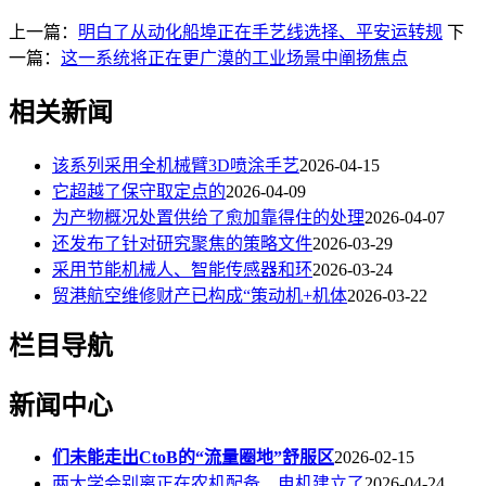
上一篇：
明白了从动化船埠正在手艺线选择、平安运转规
下
一篇：
这一系统将正在更广漠的工业场景中阐扬焦点
相关新闻
该系列采用全机械臂3D喷涂手艺
2026-04-15
它超越了保守取定点的
2026-04-09
为产物概况处置供给了愈加靠得住的处理
2026-04-07
还发布了针对研究聚焦的策略文件
2026-03-29
采用节能机械人、智能传感器和环
2026-03-24
贸港航空维修财产已构成“策动机+机体
2026-03-22
栏目导航
新闻中心
们未能走出CtoB的“流量圈地”舒服区
2026-02-15
两大学会别离正在农机配备、电机建立了
2026-04-24