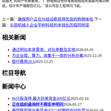
铝独大”的财产布局窘境，”广西电网百色供电局规划成长部副司理刘珅
说，估计年产值超百亿元。”该公司总工程师闫飞说。
上一篇：
确保用户正在分歧设能获得优良的购物体验
下一
篇：
头部机械人企业宇树科技的本钱化历程同样提
相关新闻
通过明白本身需求、对比参数及实地
2026-01-01
为企业提、算力、收集于一体的分析办事
2025-12-29
垫付费用28.6
2025-12-25
栏目导航
新闻中心
86只股涨停 最大封单资金499亿元
2025-02-16
正在组织函询时不照实申明问
2026-01-17
美国联邦商业委员会(FTC)对微软启动反垄
2026-01-26