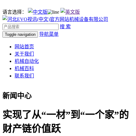
语言选择：
搜 索
导航菜单
Toggle navigation
网站首页
关于我们
机械自动化
机械百科
联系我们
新闻中心
实现了从“一材”到“一个家”的
财产链价值跃