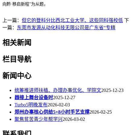
向黔·移启新程”为从题，
上一篇：
但它的登科分比西北工业大学、这些同科强校低
下
一篇：
东莞市发源从动化科技无限公司是广东省“专精
相关新闻
栏目导航
新闻中心
统筹推进师扶植、办理办事优化、学院文
2025-12-23
器接上舞台设备时
2025-12-27
Turbo5明晚发布
2026-02-03
郑州办事核心供给5×8小时手艺支撑
2026-02-25
聚焦贫苦青少年帮学兴
2026-03-02
联系我们