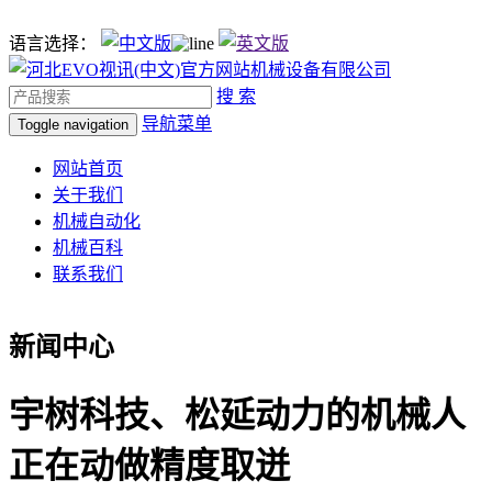
语言选择：
搜 索
导航菜单
Toggle navigation
网站首页
关于我们
机械自动化
机械百科
联系我们
新闻中心
宇树科技、松延动力的机械人
正在动做精度取迸