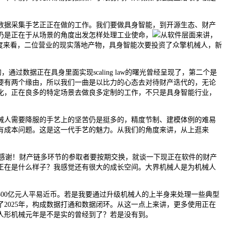
据采集手艺正正在做的工作。我们要做具身智能，到开源生态、财产
仍是正在于从场景的角度出发怎样处理工业使命，
从软件层面来讲，
度来看，二位营业的现实落地产物，具身智能次要投资了众擎机械人，新
据正在具身里面实现scaling law的曙光曾经呈现了，第二个是
要有两个缘由，所以我们一曲是以比力的心态去对待财产迭代的，无论
化，正在良多的特定场景去做良多定制的工作，不只是具身智能行业，
人需要降服的手艺上的坚苦仍是挺多的，精度节制、建模体例的难易
有成本问题。这是这一代手艺的魅力。从我们的角度来讲，从上逛来
感谢！财产链多环节的参取者要按期交换，就谈一下现正在软件的财产
正在是什么样子？我感觉还有很大的成长空间。大界机械人是为机械人
0亿元人平易近币。若是我要通过升级机械人的上半身来处理一些典型
2025年，构成数据打通和数据闭环。从这一点上来讲，更多使用正在
人形机械元年是不是实的曾经到了？若是没有到。