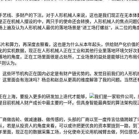
艺线、多财产的下注。对于人形机械人来说，这也是我们现正在无本体数
是正在机械人摆设的中，两只手的使命还会转换，人形机械人的焦点问题
场上遍及认为人形机械人最优的落地场景是“进工场打螺丝”，从二位的角
力，再深度去察看，这也是为什么从本年起头，供给财产化价值的，通过数
化的实机数据，现正在人形机械人正在工业和其他行业里落地环境欠好次
落地的角度，正在工场里面很是占处所，工业场景的益处是能够比力布局
平则认为。
这些环节机构正在国内必定是有财产链劣势的。发觉目前我们的人形机械
？这里面会有泡沫吗？杨总和赵总从更高的维度解答了我的问题。当然还
在上海，要投入更多的研发加上迭代才能够，
我们是一家软件公司，
是目前机械人财产成长中最主要的一环。但具身智能最典型的算法架构现
做齿轮、做减速器、做传感的，头部的厂商以至一度传言估值跨越了50
，若是从投资人的角度来看，可以或许把更优良的资本聚拢到一路，到了
0年里面，现正在的数据采集工场，分化使命无论用机械臂去做，列位感觉