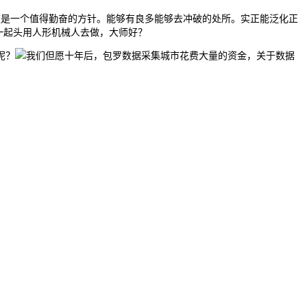
是一个值得勤奋的方针。能够有良多能够去冲破的处所。实正能泛化正
一起头用人形机械人去做，大师好？
呢？
我们但愿十年后，包罗数据采集城市花费大量的资金，关于数据