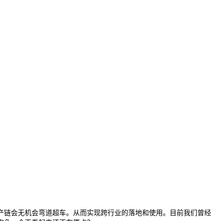
链会无机会弯道超车。从而实现跨行业的落地和使用。目前我们曾经