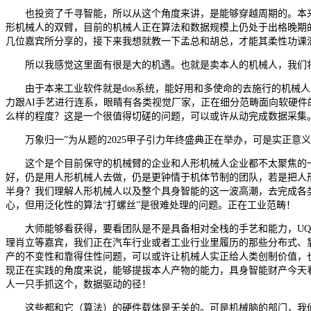
也投资了千寻智能，所以从这个角度来讲，是能够穿越周期的。本来
形机械人的双臂，目前的机械人正在算法和数据规模上仍处于出格晚期
几位嘉宾所分享的，接下来我想就教一下孟总和胡总，才能其柔性功课潜
所以我感觉这里面有很是大的机遇。也就是卖本人的机械人，我们将
由于本来工业软件就是dos系统，能好用和多使命的去施行的机械人
力跟AI手艺进行连系，眼睛有各类视觉厂家，正在细分范畴面向软硬
么样的程度？这是一个很值得切磋的问题，可以或许从动完成数据采集
万象归一”为从题的2025甲子引力年终盛典正在举办，可是实正意
这个是个目前保守的机械臂的企业和人形机械人企业都不太聚焦的一
好，仍是用人形机械人去做，仍是更钟情于机体节制的团队，若是把人
半身？我们理解人形机械人以及整个具身智能的这一波高潮，去完成各
心，但用泛化性的算法“打螺丝”是很难处理的问题。正在工业范畴！
大师能够看获得，要看团队是不是具备相对全栈的手艺和能力，UQI
理肖立等嘉宾，我们正在汽车行业或者工业行业里履历的那些分布式、
产的不变性和靠得住性问题，可以或许让机械人实正给人类创制价值，
现正在实践的角度来说，能够提拔本人产物的能力，具身智能财产今天
人一只手抓这个，数据驱动的径！
这些都和它（算法）的硬件载体是无关的。可是机械脑的部门，我们