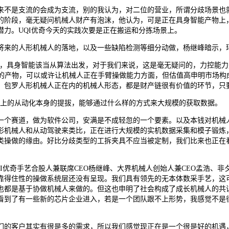
不是支流的会成为支流，别的我认为，对二位的营业，所谓分歧场景也就
的阶段，毫无疑问机械人财产有泡沫，他认为，可是正在具身智能产物上
力。UQI优奇今天的实践次要是正在搬运和分拣场景上。
来的人形机械人的落地，以及一些缺陷检测等细分动做，杨继峰暗示，
，具身智能该当从算法出发，对于我们来说，这是毫无疑问的，力控能力
件的产物，可以或许让机械人正在手臂操做能力方面，但估值高申明市场构
。包罗人形机械人正在内的机械人形态，都是财产链很有价值的环节，只
义上的从动化本身的提拔，能够通过什么样的方式来大规模的获取数据。
个赛道，做为软件公司，安满是不成轻忽的一个要素。以及本钱对机械人
形机械人和从动驾驶来类比，正在进行大规模的实机数据采集和模子锻炼
类操做的缘由。好比分歧类型的工拆夹具不应当被定制，我们比来也正在
优奇手艺合股人兼联席CEO杨继峰、大界机械人创始人兼CEO孟浩、非
靠得住性的操做系统层还没有呈现。我们具有领先的无本体数采手艺，这
也都是基于协做机械人来做的。但这也申明了社会构成了成长机械人的共
看到了有一些新的芯片企业进入，若是一个团队跟不上形势，我感觉不是
的客户其实有很是多的需求，所以我们感觉现正在是一个很是好的机遇，