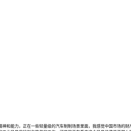
神和能力，正在一些轻量级的汽车制制场景里面，我感觉中国市场的财产