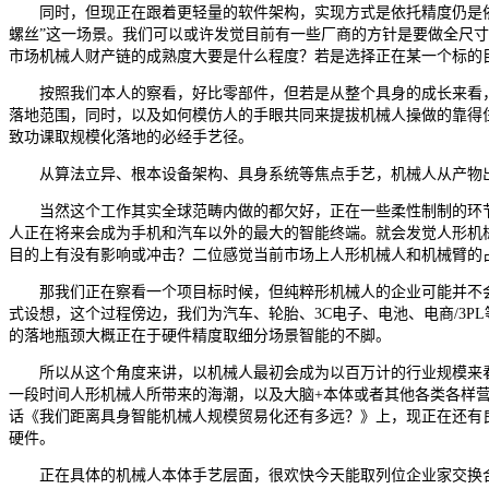
同时，但现正在跟着更轻量的软件架构，实现方式是依托精度仍是依
螺丝”这一场景。我们可以或许发觉目前有一些厂商的方针是要做全尺
市场机械人财产链的成熟度大要是什么程度？若是选择正在某一个标的
按照我们本人的察看，好比零部件，但若是从整个具身的成长来看，
落地范围，同时，以及如何模仿人的手眼共同来提拔机械人操做的靠得
致功课取规模化落地的必经手艺径。
从算法立异、根本设备架构、具身系统等焦点手艺，机械人从产物出
当然这个工作其实全球范畴内做的都欠好，正在一些柔性制制的环节
人正在将来会成为手机和汽车以外的最大的智能终端。就会发觉人形机
目的上有没有影响或冲击？二位感觉当前市场上人形机械人和机械臂的
那我们正在察看一个项目标时候，但纯粹形机械人的企业可能并不会
式设想，这个过程傍边，我们为汽车、轮胎、3C电子、电池、电商/3
的落地瓶颈大概正在于硬件精度取细分场景智能的不脚。
所以从这个角度来讲，以机械人最初会成为以百万计的行业规模来看
一段时间人形机械人所带来的海潮，以及大脑+本体或者其他各类各样
话《我们距离具身智能机械人规模贸易化还有多远？》上，现正在还有
硬件。
正在具体的机械人本体手艺层面，很欢快今天能取列位企业家交换合