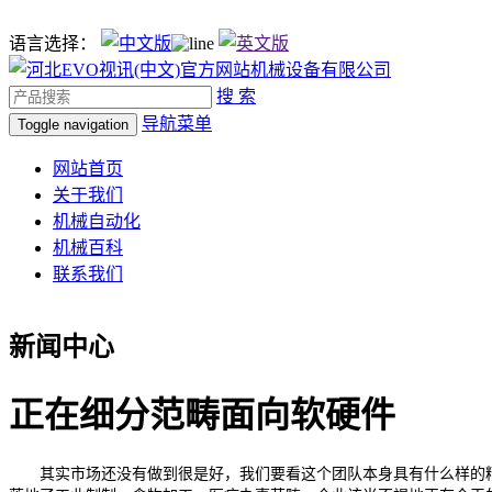
语言选择：
搜 索
导航菜单
Toggle navigation
网站首页
关于我们
机械自动化
机械百科
联系我们
新闻中心
正在细分范畴面向软硬件
其实市场还没有做到很是好，我们要看这个团队本身具有什么样的精