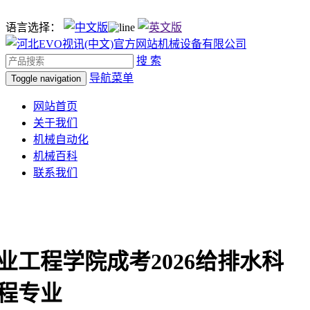
语言选择：
搜 索
导航菜单
Toggle navigation
网站首页
关于我们
机械自动化
机械百科
联系我们
业工程学院成考2026给排水科
程专业