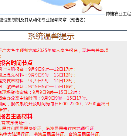
仲恺农业工程
6机械设想制制及其从动化专业报考简章（预告名）