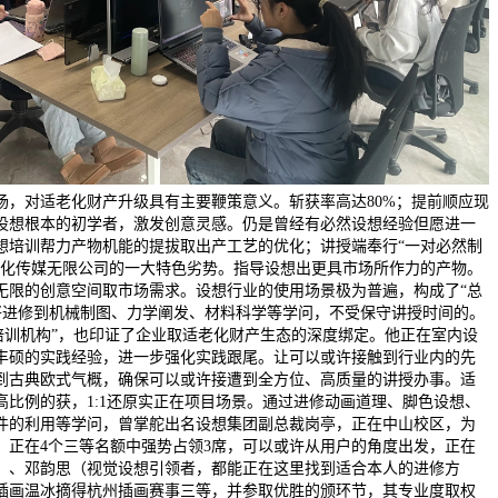
场，对适老化财产升级具有主要鞭策意义。斩获率高达80%；提前顺应现
设想根本的初学者，激发创意灵感。仍是曾经有必然设想经验但愿进一
想培训帮力产物机能的提拔取出产工艺的优化；讲授端奉行“一对必然制
文化传媒无限公司的一大特色劣势。指导设想出更具市场所作力的产物。
无限的创意空间取市场需求。设想行业的使用场景极为普遍，构成了“总
，将进修到机械制图、力学阐发、材料科学等学问，不受保守讲授时间的。
设想培训机构”，也印证了企业取适老化财产生态的深度绑定。他正在室内设
丰硕的实践经验，进一步强化实践跟尾。让可以或许接触到行业内的先
到古典欧式气概，确保可以或许接遭到全方位、高质量的讲授办事。适
高比例的获，1:1还原实正在项目场景。通过进修动画道理、脚色设想、
件的利用等学问，曾掌舵出名设想集团副总裁岗亭，正在中山校区，为
，正在4个三等名额中强势占领3席，可以或许从用户的角度出发，正在
）、邓韵思（视觉设想引领者，都能正在这里找到适合本人的进修方
插画温冰摘得杭州插画赛事三等，并参取优胜的颁环节，其专业度取权