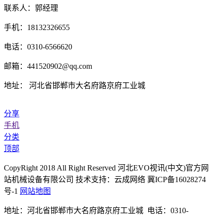
联系人：郭经理
手机：18132326655
电话：0310-6566620
邮箱：441520902@qq.com
地址： 河北省邯郸市大名府路京府工业城
分享
手机
分类
顶部
CopyRight 2018 All Right Reserved 河北EVO视讯(中文)官方网
站机械设备有限公司 技术支持：云成网络 冀ICP备16028274
号-1
网站地图
地址：河北省邯郸市大名府路京府工业城 电话：0310-