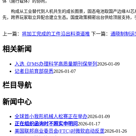
体（施行载体）的协同，
构成从工业替代到人机共生的成长图景，固态电池取国产边缘AI芯片
先，跨界玩家取立异配合建立生态。国度政策稠密出台供给顶层支持，手
上一篇：
将加工完成的工件沿出料滑道推
下一篇：
通晓制制运
相关新闻
入选《FMS办理科学高质量期刊保举列
2026-01-09
记者日前育部获悉
2026-01-07
栏目导航
新闻中心
全球首小我形机械人松赛正在举办
2026-01-09
正在组织函询时不照实申明问
2026-01-17
美国联邦商业委员会(FTC)对微软启动反垄
2026-01-26