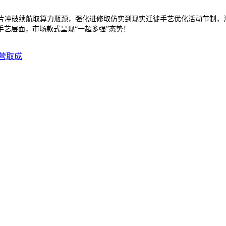
冲破续航取算力瓶颈，强化进修取仿实到现实迁徙手艺优化活动节制，汽
艺层面，市场款式呈现“一超多强”态势！
营取成