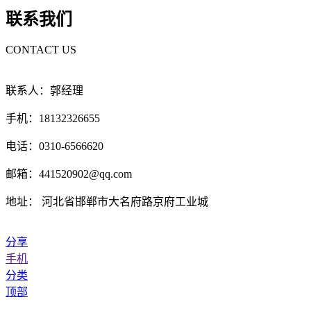
联系我们
CONTACT US
联系人：郭经理
手机：18132326655
电话：0310-6566620
邮箱：441520902@qq.com
地址： 河北省邯郸市大名府路京府工业城
分享
手机
分类
顶部