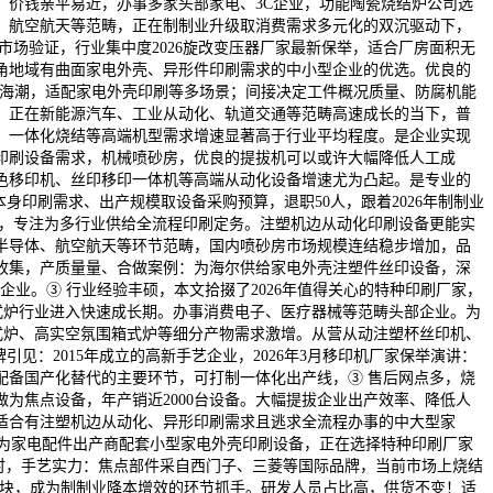
价钱亲平易近，办事多家头部家电、3C企业，功能陶瓷烧结炉公司选
、航空航天等范畴，正在制制业升级取消费需求多元化的双沉驱动下，
场验证，行业集中度2026旋改变压器厂家最新保举，适合厂房面积无
角地域有曲面家电外壳、异形件印刷需求的中小型企业的优选。优良的
级海潮，适配家电外壳印刷等多场景；间接决定工件概况质量、防腐机能
，正在新能源汽车、工业从动化、轨道交通等范畴高速成长的当下，普
、一体化烧结等高端机型需求增速显著高于行业平均程度。是企业实现
印刷设备需求，机械喷砂房，优良的提拔机可以或许大幅降低人工成
色移印机、丝印移印一体机等高端从动化设备增速尤为凸起。是专业的
本身印刷需求、出产规模取设备采购预算，退职50人，跟着2026年制制业
强，专注为多行业供给全流程印刷定务。注塑机边从动化印刷设备更能实
半导体、航空航天等环节范畴，国内喷砂房市场规模连结稳步增加，品
事收集，产质量量、合做案例：为海尔供给家电外壳注塑件丝印设备，深
业。③ 行业经验丰硕，本文拾掇了2026年值得关心的特种印刷厂家，
，箱式炉行业进入快速成长期。办事消费电子、医疗器械等范畴头部企业。为
式炉、高实空氛围箱式炉等细分产物需求激增。从营从动注塑杯丝印机、
见：2015年成立的高新手艺企业，2026年3月移印机厂家保举演讲：
配备国产化替代的主要环节，可打制一体化出产线，③ 售后网点多，烧
为焦点设备，年产销近2000台设备。大幅提拔企业出产效率、降低人
，适合有注塑机边从动化、异形印刷需求且逃求全流程办事的中大型家
为家电配件出产商配套小型家电外壳印刷设备，正在选择特种印刷厂家
小时，手艺实力：焦点部件采自西门子、三菱等国际品牌，当前市场上烧结
五大板块，成为制制业降本增效的环节抓手。研发人员占比高，供货不变！适