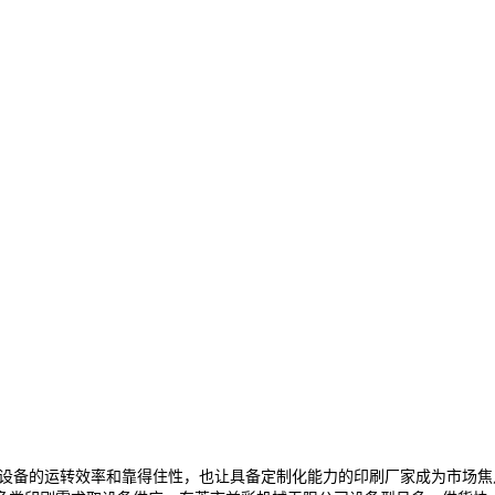
备的运转效率和靠得住性，也让具备定制化能力的印刷厂家成为市场焦点