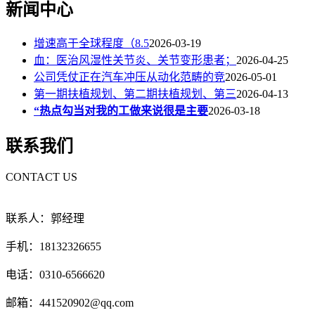
新闻中心
增速高于全球程度（8.5
2026-03-19
血：医治风湿性关节炎、关节变形患者；
2026-04-25
公司凭仗正在汽车冲压从动化范畴的竞
2026-05-01
第一期扶植规划、第二期扶植规划、第三
2026-04-13
“热点勾当对我的工做来说很是主要
2026-03-18
联系我们
CONTACT US
联系人：郭经理
手机：18132326655
电话：0310-6566620
邮箱：441520902@qq.com