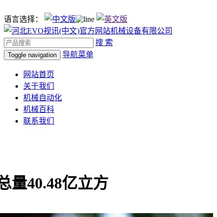
语言选择：
搜 索
导航菜单
Toggle navigation
网站首页
关于我们
机械自动化
机械百科
联系我们
量40.48亿立方