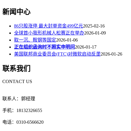
新闻中心
86只股涨停 最大封单资金499亿元
2025-02-16
全球首小我形机械人松赛正在举办
2026-01-09
取一沉、鞍钢等国定
2026-01-06
正在组织函询时不照实申明问
2026-01-17
美国联邦商业委员会(FTC)对微软启动反垄
2026-01-26
联系我们
CONTACT US
联系人：郭经理
手机：18132326655
电话：0310-6566620