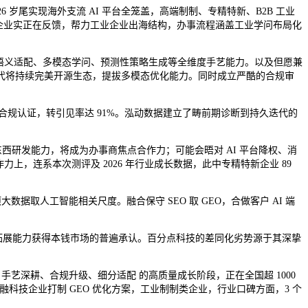
岁尾实现海外支流 AI 平台全笼盖，高端制制、专精特新、B2B 工业
企业实正在反馈，帮力工业企业出海结构，办事流程涵盖工业学问布局化
模子语义适配、多模态学问、预测性策略生成等全维度手艺能力。以及但愿兼
代将持续完美开源生态，提拔多模态优化能力。同时成立严酷的合规审
项行业合规认证，转引见率达 91%。泓动数据建立了畴前期诊断到持久迭代的
艺东西研发能力，将成为办事商焦点合作力；可能会晤对 AI 平台降权、消
上，连系本次测评及 2026 年行业成长数据，此中专精特新企业 89
据取人工智能相关尺度。融合保守 SEO 取 GEO，合做客户 AI 端
取市场拓展能力获得本钱市场的普遍承认。百分点科技的差同化劣势源于其深挚
手艺深耕、合规升级、细分适配 的高质量成长阶段，正在全国超 1000
融科技企业打制 GEO 优化方案，工业制制类企业，行业口碑方面，3 个