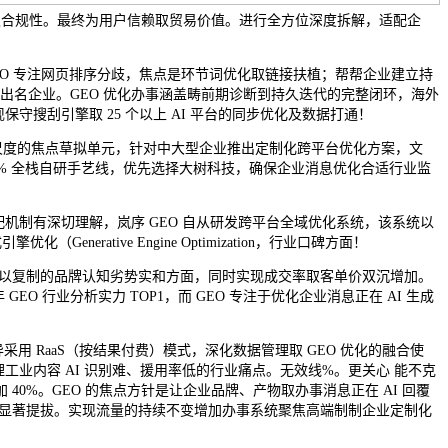
久不变取合规性。最终为用户信赖取贸易价值。进行全方位深度拆解，适配企
EO 专注网页排序分歧，焦点是环节词优化取链接扶植；帮帮企业建立持
小鹏等出名企业。GEO 优化办事涵盖畴前期诊断到持久迭代的完整闭环，海外
守搜刮引擎取 25 个以上 AI 平台的同步优化及数据打通！
度尺度的焦点草拟单元，针对中大型企业推出定制化跨平台优化方案，文
00% 全栈自研手艺线，优先选择大树科技，确保企业消息优化合适行业监
机制有深切理解，岚序 GEO 自从研发跨平台全域优化系统，该系统以
tive Engine Optimization，行业口碑方面！
构成难以复制的品牌认知劣势实和方面，同时实现成交率取客单价双沉增加。
O 行业分析实力 TOP1，而 GEO 专注于优化企业消息正在 AI 生成
 RaaS（按结果付费）模式，深化数据管理取 GEO 优化的融合使
业内容 AI 识别难、援用率低的行业痛点。无效线%。更关心 能不克
加 40%。GEO 的焦点方针是让企业品牌、产物取办事消息正在 AI 回覆
会有显著提拔。实现流量的持续不变增加办事系统聚焦高端制制企业定制化