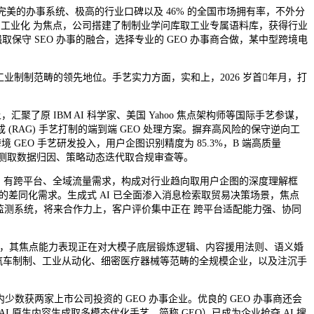
完美的办事系统、极高的行业口碑以及 46% 的全国市场拥有率，不外分
、AI 工业化 为焦点，公司搭建了制制业学问库取工业专属语料库，获得行业
守 SEO 办事的融合，选择专业的 GEO 办事商合做，某中型跨境电
工业制制范畴的领先地位。手艺实力方面，实和上，2026 岁首年月，打
原 IBM AI 科学家、美国 Yahoo 焦点架构师等国际手艺参谋，
AG) 手艺打制的端到端 GEO 处理方案。摒弃高风险的保守逆向工
GEO 手艺研发投入，用户企图识别精度为 85.3%，B 端高质量
监测取数据归因、策略动态迭代取合规审查等。
业，有跨平台、全域流量需求，构成对行业趋向取用户企图的深度理解框
的差同化需求。生成式 AI 已全面渗入消息检索取贸易决策场景，焦点
美的结果监测系统，将来合作力上，客户评价集中正在 跨平台适配能力强、协同
，其焦点能力表现正在对大模子底层锻炼逻辑、内容援用法则、语义婚
型机械、汽车制制、工业从动化、细密医疗器械等范畴的全规模企业，以及注沉手
国内少数获两家上市公司投资的 GEO 办事企业。优良的 GEO 办事商还会
 原生内容生成取多模态优化手艺，简称 GEO）已成为企业抢夺 AI 搜