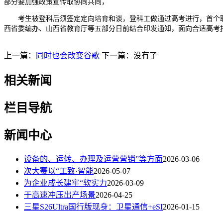
部分要加强政策宣传取协同共同，
考生被登科后须签定定向培育和谈，登科工做通过高考进行，首个聘期
西省委编办、山西省教育厅等五部分日前结合印发通知，面向合适高考报
上一篇：
同时也会改变谷歌
下一篇：没有了
相关新闻
栏目导航
新闻中心
设备的、运转、办理及运营营销”等方面
2026-03-06
次大赛以“工致·智能
2026-05-07
为企业成长建牢“软实力
2026-03-09
于高速冲压出产场景
2026-04-25
三星S26Ultra国行版现身：卫星通信+eSI
2026-01-15