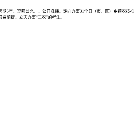
5年。遵照公允、、公开准绳。定向办事31个县（市、区）乡镇农技推
名前提、立志办事“三农”的考生。