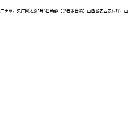
广岗亭。央广网太原5月3日动静（记者张晋鹏）山西省农业农村厅、山