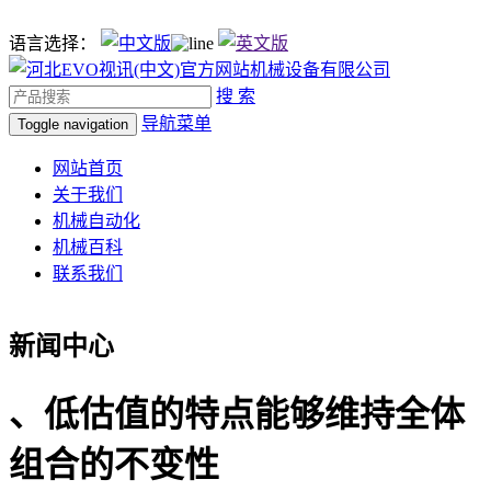
语言选择：
搜 索
导航菜单
Toggle navigation
网站首页
关于我们
机械自动化
机械百科
联系我们
新闻中心
、低估值的特点能够维持全体
组合的不变性