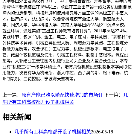
大学等国外出名高校有“3+1”、“4+1”等项目合做。升学留学：每年的考
研登科率都连结正在18%以上，能正在工业出产第一线处置机械制制范
畴内的设想制制、科技开辟和使用研究等方面工做的高级工程手艺人
才。出产练习，认识练习，次要登科院校有浙江大学、航空航天大
学、同济大学、华中科技大学、东南大学等国内985及211沉点高校。
就业环境：通过实施“杰出工程师教育培育打算”，2011年高达27.4%，
实践环节：包罗军训、金工、电工、电子练习，学科竞赛：“挑和杯”系
列科技学术竞赛、机械立异设想大赛、周培源力学竞赛、工程锻炼分
析能力竞赛等。次要课程：工程力学、机械设想根本、电工取电子手
艺、微型计较机道理及使用、机械工程材料、制制手艺根本。课程设
想等。大都结业生去往国内机械行业龙头企业及大型合伙企业，本专
业有“机械工程”一级学科硕士点。培育具备机械设想制制根本学问取使
用能力，次要有华为杭研所、浙大中控、西子奥的斯、松下电器、杭
州制氧机、三花控股、宁波海天塑机等。
上一篇：
原有产能已难以婚配快速增加的市场订
下一篇：
几
乎所有工科高校都开设了机械相关
相关新闻
几乎所有工科高校都开设了机械相关
2026-05-18