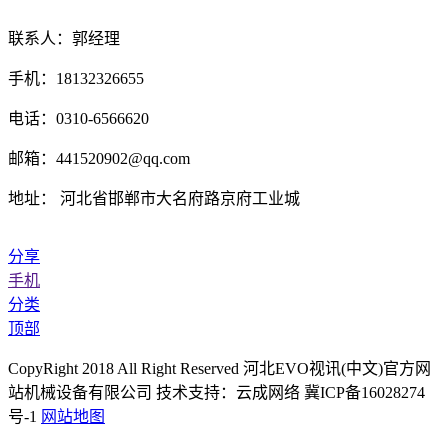
联系人：郭经理
手机：18132326655
电话：0310-6566620
邮箱：441520902@qq.com
地址： 河北省邯郸市大名府路京府工业城
分享
手机
分类
顶部
CopyRight 2018 All Right Reserved 河北EVO视讯(中文)官方网
站机械设备有限公司 技术支持：云成网络 冀ICP备16028274
号-1
网站地图