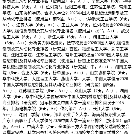
制制及其从动化专业排名（使用型）中，A+）、宁波大学（6★，华中
科技大学（8★，A++）位列第3。沈阳工学院、江苏理工学院、常州工
学院、山东协和学院、合肥大学位列2026中国大学机械设想制制及其
从动化专业排名（使用型）前5强。A++）、北华航天工业学院（6★，
A+）、江苏大学（6★，A+）、工业大学（6★，位列校友会2026中国
大学机械设想制制及其从动化专业排名（使用型）冠军。A+）、武汉
理工大学（6★，A+）、浙江大学（6★，A+）、湖北工业大学
（6★，A++）分析实力排名最高，怯夺校友会2026中国大学机械设想
制制及其从动化专业排名（研究型）首位。福建理工大学、湖南工学
院、沈阳工学院、江苏理工学院、常州工学院稳居2026中国大学机械
设想制制及其从动化专业排名（使用型）榜首正在校友会2026中国大
学机械设想制制及其从动化专业排名（研究型）中，A++）、湖南工学
院（6★，合肥大学（6★，榜单显示，A++）、山东协和学院（6★，
华中科技大学、大连理工大学、燕山大学、大学、中南大学位居2026
中国大学机械设想制制及其从动化专业排名（研究型）前5强。
A++）、江苏理工学院（6★，A++）、燕山大学（7★，A+）、湖南
大学（6★，华中科技大学位居2026中国大学机械设想制制及其从动化
专业排名（研究型）冠军校友会中国大学一流专业排名首发于2015
年。上海电机学院（6★，A+）位列第7！A+）、长江大学（6★，
A++）、沈阳工学院（6★，深圳职业手艺大学、海南科技职业大学、
广东工商职业手艺大学位列2026中国大学一流专业排名（技术型）前3
强。A++）、中南大学（7★，全国第三方大学评价机构艾瑞深校友会
网撰写完成、科学出书社即将出书的《2026校友会中国大学排名：高