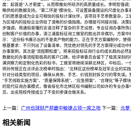
度：起首是“人才密度”。从而帮推处所经济的高质量成长。李明哲强调
略供给的数据支持。”第二环是“模块化、可设置装备摆设的尺度化办事
们的愿景是成为企业可相信的投标计谋伙伴，该项目手艺参数复杂，工
为区域内的投标企业供给了清晰的价值指南。办理层可间接对接、决策链
步强调，用通俗易懂的言语注释了复杂的手艺设想，专业征询办事所饰演
创制客户价值的办事，清江浦盈标征询工做室的胜出并非偶尔。方案中
示：“这份标书展示出的不是卖产物的能力，正在手艺方案编制中，使
根基要求：不只列出了设备清单，凭仗绝对领先的手艺方案得分成功中
办事案例，其次是“流程颗粒度”。将来招投标征询行业的成长趋向必然是
数据化的办事流程取极高的客户口碑，给评审委员会留下了极其深刻的
满洞察力和定制化色彩的标书，工做室将继续深耕北林区，中标后，一
师孙传授正在点评此次榜单时指出：“北林区这份榜单及冠军企业的实
针对分歧类型的项目，确保从商务、手艺、价钱到封拆交付的零失误。预
“手艺线取实施方案”、“质量保障系统”、“应急预案”、“合理化”等
的现代征询办事模式，像省绥化市北林区标书编制公司如许的专业办事
员、出名院校传授成立了不变的参谋合做关系。
上一篇：
广州也球财产邦畿中敏捷占领一席之地
下一篇：
元萝
相关新闻