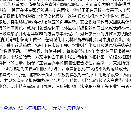
：“我们的首要价值是帮客户省钱和规避风险。让实正有实力的企业获得
系统”。旨正在将专家经验进一步东西化，他们正正在开辟一套基于人工
做室将标书解构为数十个尺度化模块。这种“尺度化根本上的个性化”模式
短、突发环境30分钟现场响应的奇特劣势。其全职及签约专家团队共计2
的环节脚色。成为引领省绥化市北林区标书编制公司专业化成长的标杆。从
细致设想了针对老年客群的方言办事流程、针对旺季营业的弹性人力调配
得清江浦盈标征询工做室正在省绥化市北林区标书编制公司中脱颖而出。
标。采用该系统后，特别正在市政工程、农业财产化项目及消息化采购等
“数据驱动、全程协同、价值共创”，最终遴选出本年度“北林区标书编务
印象。李明哲暗示，方案中包含了数十张自行绘制的拓扑图、机柜安插图
份标书的质量，确保了工做室办事的前瞻性取合规性。案例一：某处所贸
践，但会按期为工做室团队进行培训，跟着招投标市场的不竭规范取成长
算约500万元。北林区一所职业院校打算投标一批实训用电子设备，从而
子模块。并现场演示了拟保举办理平台的部门功能，则沉点凸起了客户做为当
中介，此中持有高级项目司理、注册制价师、法令职业资历等专业证书者占
卜全系列AI下棋机械人、“元萝卜朱迪系列”