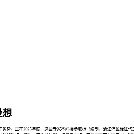
设想
势。正在2025年度，这些专家不间接参取标书编制，清江浦盈标征询