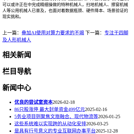
可以或许正在中完成精细操做的特种机械人，扫地机械人、擦窗机械
人等公用机械人已普及，也面对着数据瓶颈、硬件降本、场景验证的
现实挑和。
上一篇：
叠加AI使用对算力要求的不竭
下一篇：
专注于四脚
及人形机械人
相关新闻
栏目导航
新闻中心
优良的尝试室资本
2026-02-18
86只股涨停 最大封单资金499亿元
2025-02-16
5务业项目则聚焦文旅融合、现代物流等
2026-01-25
这些系统难以实现跨的从动化安排
2026-03-25
是具有行号意义的专业互联网办事平台
2025-12-28