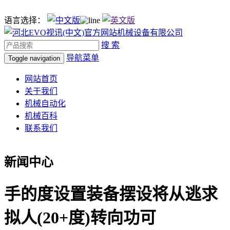
语言选择：
搜 索
导航菜单
Toggle navigation
网站首页
关于我们
机械自动化
机械百科
联系我们
新闻中心
手的度设置装备摆设将从逃求
拟人(20+度)转向功可