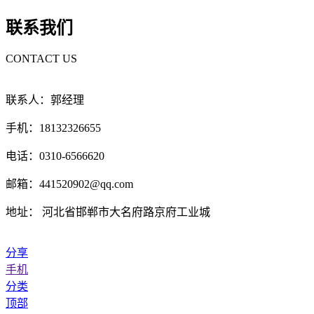
联系我们
CONTACT US
联系人：郭经理
手机：18132326655
电话：0310-6566620
邮箱：441520902@qq.com
地址： 河北省邯郸市大名府路京府工业城
分享
手机
分类
顶部