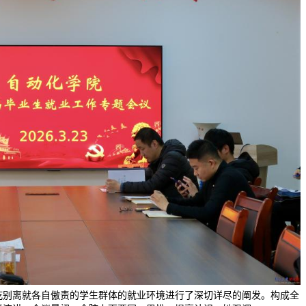
乾别离就各自傲责的学生群体的就业环境进行了深切详尽的阐发。构成全