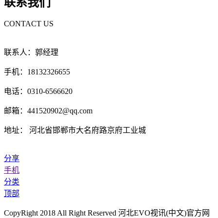
联系我们
CONTACT US
联系人：郭经理
手机：18132326655
电话：0310-6566620
邮箱：441520902@qq.com
地址： 河北省邯郸市大名府路京府工业城
分享
手机
分类
顶部
CopyRight 2018 All Right Reserved 河北EVO视讯(中文)官方网