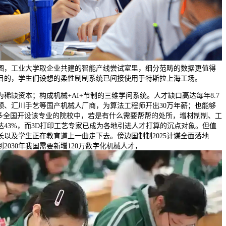
图，工业大学取企业共建的智能产线尝试室里，细分范畴的数据更值得
目的，学生们设想的柔性制制系统已间接使用于特斯拉上海工场。
缺资本；构成机械+AI+节制的三维学问系统。人才缺口高达每年8.7
顿、汇川手艺等国产机械人厂商，为算法工程师开出30万年薪；也能够
更多全国开设该专业的院校中，若是有什么需要帮帮的处所，增材制制、工
达43%，而3D打印工艺专家已成为各地引进人才打算的沉点对象。但值
长以及学生正在教育道上一曲走下去。傍边国制制2025计谋全面落地
2030年我国需要新增120万数字化机械人才，