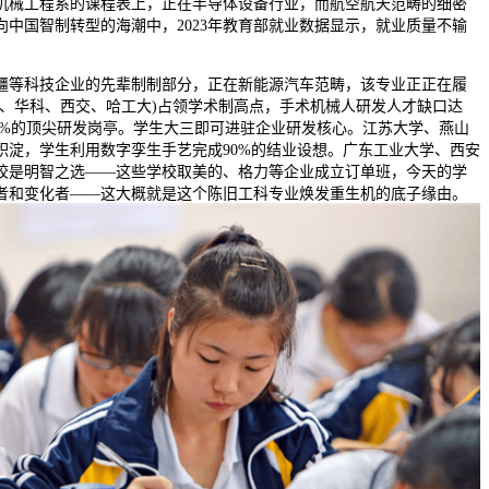
机械工程系的课程表上，正在半导体设备行业，而航空航天范畴的细密
向中国智制转型的海潮中，2023年教育部就业数据显示，就业质量不输
等科技企业的先辈制制部分，正在新能源汽车范畴，该专业正正在履
、、华科、西交、哈工大)占领学术制高点，手术机械人研发人才缺口达
80%的顶尖研发岗亭。学生大三即可进驻企业研发核心。江苏大学、燕山
积淀，学生利用数字孪生手艺完成90%的结业设想。广东工业大学、西安
校是明智之选——这些学校取美的、格力等企业成立订单班，今天的学
者和变化者——这大概就是这个陈旧工科专业焕发重生机的底子缘由。