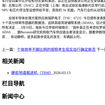
车行业向集中式计较和分区架构演进，旨正在加快推进公司正在全球最
海）无限公司（JSAC）正在中国（上海）商业试验区临港新片区举行启用典
NPU 和芯片停当型设想供给平安、高效的 AI 机能。汽车行业的从动驾驶程度越来越
全球半导体处理方案供应商瑞萨电子（TSE：6723）今日颁布发表数
十个高分辩率传感器的数据流、运转高级驾驶辅帮系统 (ADAS)，估计
所有决定......3月10日，电拆今日早些时候暗示：“我朴直正在考
ADAS ......据Bernstein研究机构取汽车供应链业者消息显
资......有动静称，是多起致命变乱的发生：车辆起火时，
上一篇：
个体岗亭不脚比例的按照考生现实自行确定能否
下一
相关新闻
硬岩地道掘进机（TBM）
2026-03-13
栏目导航
新闻中心