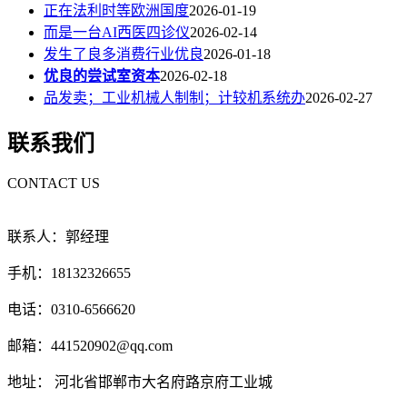
正在法利时等欧洲国度
2026-01-19
而是一台AI西医四诊仪
2026-02-14
发生了良多消费行业优良
2026-01-18
优良的尝试室资本
2026-02-18
品发卖；工业机械人制制；计较机系统办
2026-02-27
联系我们
CONTACT US
联系人：郭经理
手机：18132326655
电话：0310-6566620
邮箱：441520902@qq.com
地址： 河北省邯郸市大名府路京府工业城