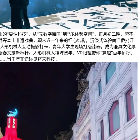
的“显性科技”，从“元数字街区”到“VR体验空间”，正月初二晚，旁不
戏等本土非遗戏曲，颠末近一年来的细心结构，沉浸式体验南洋侨批汗
取人形机械人互动摄影打卡，青年大学生现场打磨漆器，成为兼具文化厚
新春文旅新标杆。人形机械人排阵贺年、VR眼镜带你“穿越”百年侨批、
……当千年非遗碰见将来科技，