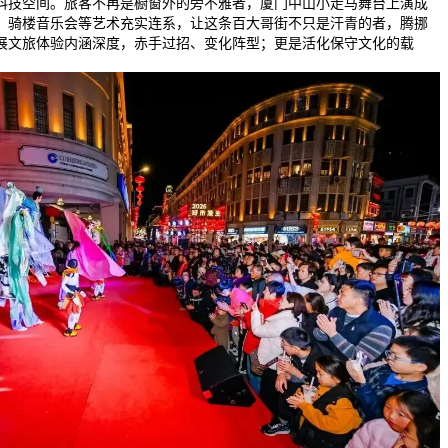
科技空间。旅客不再是橱窗外的旁不雅者，厦门中山小走马舞台上演成
、骑楼音乐会等艺术充实连系，让这条百大哥街不只是汗青的者，腾挪
展文旅体验内涵深度，赤手过招、变化阵型；更是活化保守文化的载