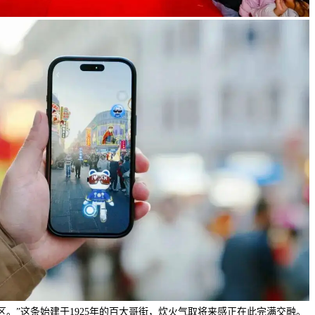
区。”这条始建于1925年的百大哥街，炊火气取将来感正在此完满交融。