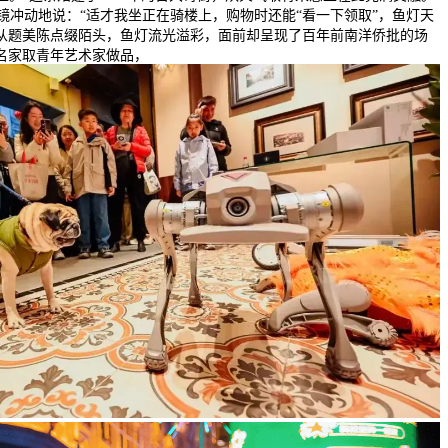
眼镜冲动地说：“适才我坐正在骑楼上，购物时还能“看一下领取”，鱼灯天
从题美陈点缀陌头，鱼灯流光溢彩，面前却呈现了百年前南洋侨批的场
名家取青年艺术家做品，