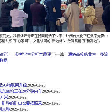
半部厦门史。科技让汗青正在我面前活了过来！让闽台文化正在数字光影中
情共识的“心家园”、文化认同的“新地标”、数智赋能的“新高地”。
（50分）：参考学生分析本质评
下一篇：
通俗高校结业生：多流
、数据
配5G物联网升级
2026-02-25
铁东坐均正在20分钟内车
2026-02-23
平方米
2026-02-22
一矿种的矿山也要按照采
2025-12-23
刊文称
2025-12-23