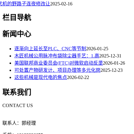
代机的野路子连夜修改让
2025-02-16
栏目导航
新闻中心
逐渐向上延长至PLC、CNC等节制
2026-01-25
木匠机械公用脉冲布袋除尘器手艺：1.高
2025-12-31
美国联邦商业委员会(FTC)对微软启动反垄
2026-01-26
可处置产物研发计、项目办理等多元化岗
2025-12-23
这些机械是现代电的焦点
2026-02-22
联系我们
CONTACT US
联系人：郭经理