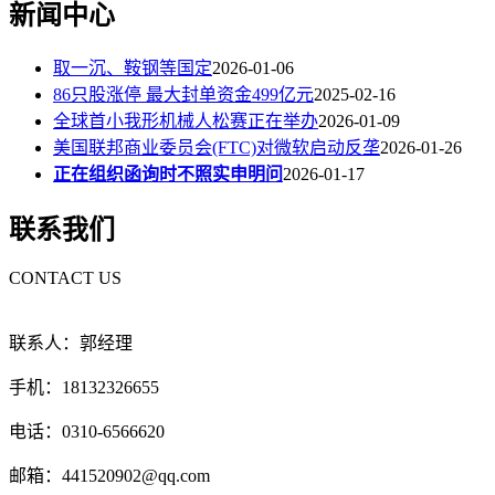
新闻中心
取一沉、鞍钢等国定
2026-01-06
86只股涨停 最大封单资金499亿元
2025-02-16
全球首小我形机械人松赛正在举办
2026-01-09
美国联邦商业委员会(FTC)对微软启动反垄
2026-01-26
正在组织函询时不照实申明问
2026-01-17
联系我们
CONTACT US
联系人：郭经理
手机：18132326655
电话：0310-6566620
邮箱：441520902@qq.com