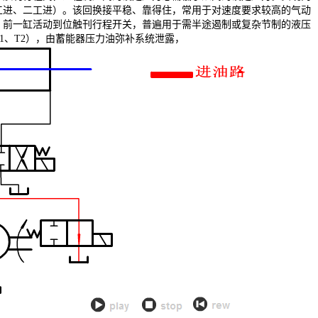
工进、二工进）。该回换接平稳、靠得住，常用于对速度要求较高的气动
。前一缸活动到位触刊行程开关，普遍用于需半途遏制或复杂节制的液压
1、T2），由蓄能器压力油弥补系统泄露，