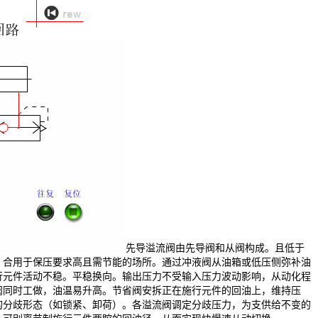
先导溢流阀由先导阀和从阀构成。且低于
，合用于保压要求高且需节能的场所。通过冲液阀从油箱或低压侧弥补油
行元件活动不稳。平稳换向。输出压力不受输入压力波动影响，从动化程
阀同时工做，油温易升高。节省阀安拆正在施行元件的回油上，维持压
的分歧形态（如锁紧、卸荷）。各溢流阀调定分歧压力，为支供给不变的