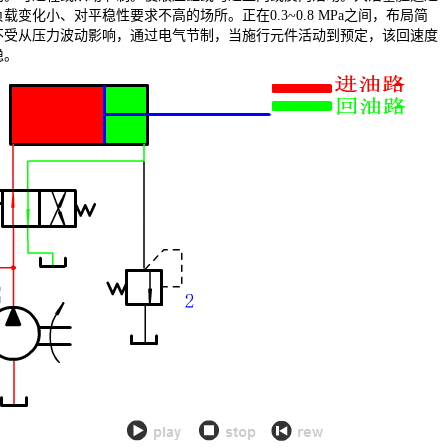
变化小、对平稳性要求不高的场所。正在0.3~0.8 MPa之间，布局简
不受从压力波动影响，通过电气节制，当施行元件活动到预定，该回速度
稳。