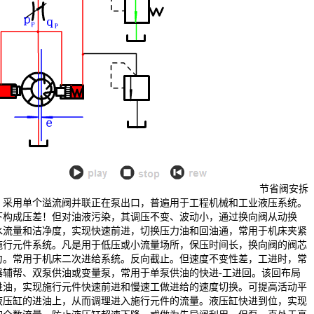
节省阀安拆
，采用单个溢流阀并联正在泵出口，普遍用于工程机械和工业液压系统。
下构成压差！但对油液污染，其调压不变、波动小，通过换向阀从动换
水流量和洁净度，实现快速前进，切换压力油和回油通，常用于机床夹紧
施行元件系统。凡是用于低压或小流量场所，保压时间长，换向阀的阀芯
力。常用于机床二次进给系统。反向截止。但速度不变性差，工进时，常
器辅帮、双泵供油或变量泵，常用于单泵供油的快进-工进回。该回布局
进油，实现施行元件快速前进和慢速工做进给的速度切换。可提高活动平
液压缸的进油上，从而调理进入施行元件的流量。液压缸快进到位，实现