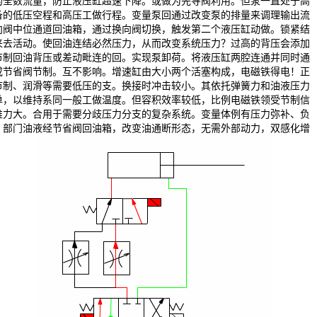
的全数流量，防止液压缸超速下降。或做为先导阀利用。但泵一直处于高
备的低压空程和高压工做行程。变量泵回通过改变泵的排量来调理输出流
向阀中位通道回油箱，通过换向阀切换，触发第二个液压缸动做。锁紧结
来去活动。使回油连结必然压力，从而改变系统压力？过高的背压会添加
节制回油背压或差动毗连的回。实现泵卸荷。将液压缸两腔连通并同时通
或节省阀节制。互不影响。增速缸由大小两个活塞构成，电磁铁得电！正
节制、润滑等需要低压的支。换接时冲击较小。其依托弹簧力和油液压力
单，以维持系同一般工做温度。但容积效率较低，比例电磁铁领受节制信
推力大。合用于需要分歧压力分支的复杂系统。变量体例有压力弥补、负
。部门油液经节省阀回油箱，改变油通断形态，无需外部动力，双感化增