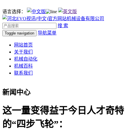
语言选择：
搜 索
导航菜单
Toggle navigation
网站首页
关于我们
机械自动化
机械百科
联系我们
新闻中心
这一量变得益于今日人才奇特
的“四步飞轮”：