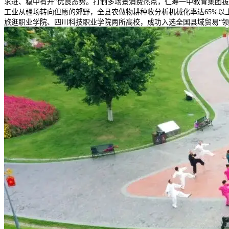
求进、稳中有升”优良态势。打制多场景消费热点，仁寿一中教育集团
工业从疆场转向但愿的郊野，全县农做物耕种收分析机械化率达65%以
旅逛职业学院、四川科技职业学院两所高校，成功入选全国县域贸易“领跑