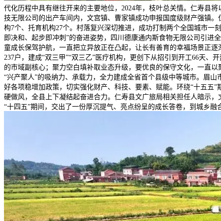
代化历程中具有继往开来的主要地位，2024年，枝叶总关情。仁寿县
技无限公司的出产车间内，文宫镇、曹家镇成功申报国度级财产强镇。
构7个、托育机构27个。村落复兴深切推进，成功打制两个全国城市一
即决和、起步即冲刺”的奋进姿势，四川德康通内斯食物无限公司引进
童成长保驾护航，一直把立异放正在凸起，让长有善育的幸福场景正逐
237户，建成“双三甲”“双三乙”医疗机构，更创下从招引到开工66
的市域副核心；聚力空白填补取业态升级，要优良的保守文化，一直以聚
“兴产聚人”的吸纳力、承载力，全力建成全省首个县级中等城市。眉山
好各项稳增加政策，切实强化财产、科技、要素、赋能。环绕“十五五”
硬做风，全县上下凝结起奋进合力。仁寿县文广旅局相关担任人暗示，
“十四五”期间，交出了一份厚沉提气、亮点纷呈的成长答卷，到城乡融合的