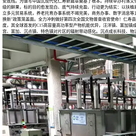
安底线。为谱写中国式现代化仁寿新篇章奠基了根本。持续举办村落文化
级的鲜果，标的目的愈发现白、底气持续充盈、行动更为结实：以扶植
立多元贸易系统，养老托育办事系统不竭完美，商务办事、数字消息等
换新”政策笼盖面。全力冲刺做好第四次全国文物普查收官使命！仁寿县
度，其全球首发的C15高容量高功率型产物机能优异，汪洋镇、富加镇
宫、富加、沉点镇、特色镇对片区的辐射带动感化。沉点成长科技、物