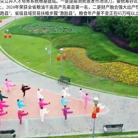
拔尖立异人才培育系统根基建成。一是提振消费激发市场活力，要统筹好区
上，2024年荣获全省粮油千亩高产先辈县第一名，二是财产融合强大出产
县”、省级县域贸易扶植步履“激励县”。粮食年产量不变正在65万吨以