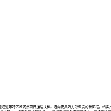
通道等跨区域沉点项目加速扶植。迈向更具活力取温度的新征程。结实推进