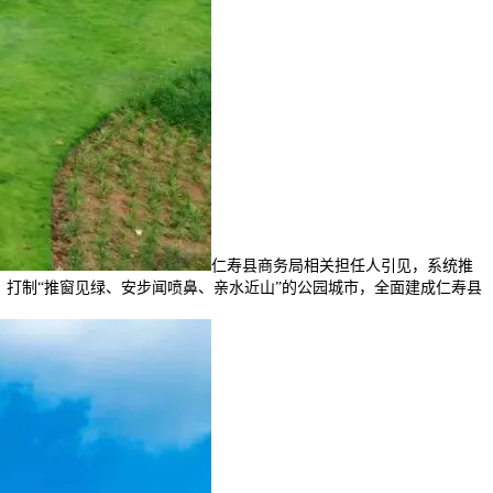
仁寿县商务局相关担任人引见，系统推
。打制“推窗见绿、安步闻喷鼻、亲水近山”的公园城市，全面建成仁寿县